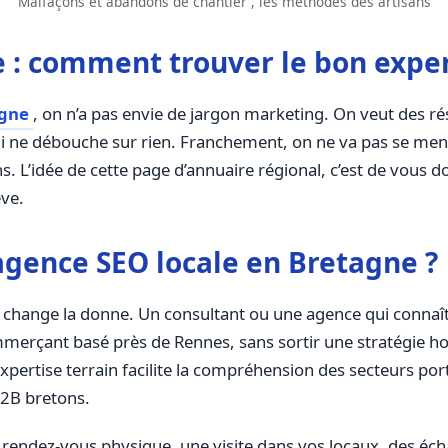
Malfaçons et abandons de chantier , les méthodes des artisans
 : comment trouver le bon exper
agne
, on n’a pas envie de jargon marketing. On veut des rés
 ne débouche sur rien. Franchement, on ne va pas se ment
 L’idée de cette page d’annuaire régional, c’est de vous d
êve.
gence SEO locale en Bretagne ?
a change la donne. Un consultant ou une agence qui connaît
mmerçant basé près de Rennes, sans sortir une stratégie h
expertise terrain facilite la compréhension des secteurs po
B2B bretons.
n rendez-vous physique, une visite dans vos locaux, des éch