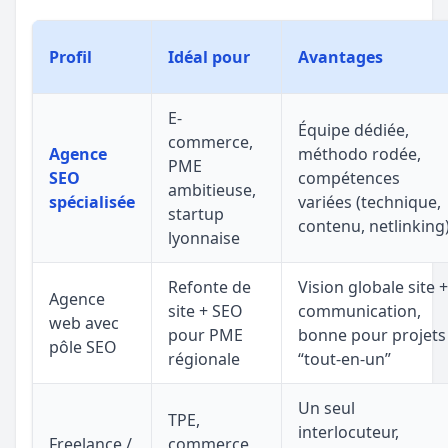
Profil
Idéal pour
Avantages
E-
Équipe dédiée,
commerce,
Agence
méthodo rodée,
PME
SEO
compétences
ambitieuse,
spécialisée
variées (technique,
startup
contenu, netlinking
lyonnaise
Refonte de
Vision globale site +
Agence
site + SEO
communication,
web avec
pour PME
bonne pour projets
pôle SEO
régionale
“tout-en-un”
Un seul
TPE,
interlocuteur,
Freelance /
commerce