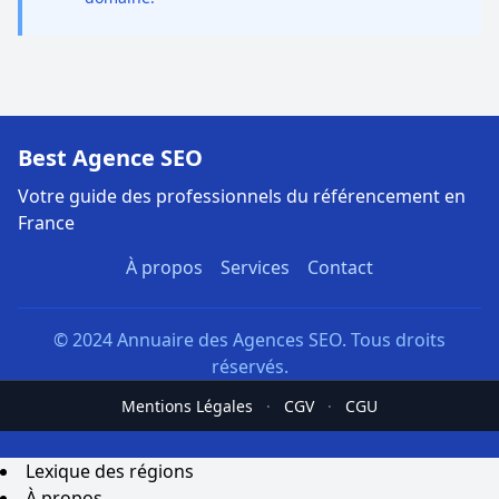
Best Agence SEO
Votre guide des professionnels du référencement en
France
À propos
Services
Contact
© 2024 Annuaire des Agences SEO. Tous droits
réservés.
Mentions Légales
·
CGV
·
CGU
Lexique des régions
À propos