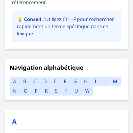
référencement.
💡 Conseil :
Utilisez Ctrl+F pour rechercher
rapidement un terme spécifique dans ce
lexique.
Navigation alphabétique
A
B
C
D
E
F
G
H
I
L
M
N
O
P
R
S
T
U
W
A